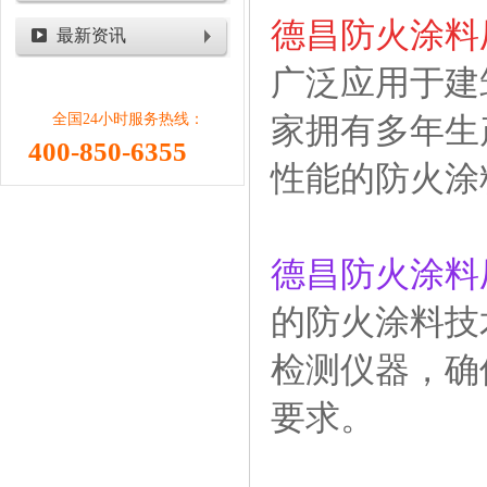
德昌防火涂料
最新资讯
广泛应用于建
全国24小时服务热线：
家拥有多年生
400-850-6355
性能的防火涂
德昌防火涂料
的防火涂料技
检测仪器，确
要求。